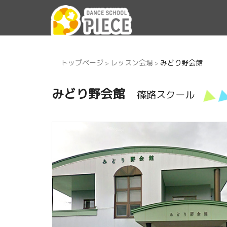
トップページ
レッスン会場
みどり野会館
>
>
みどり野会館
篠路スクール